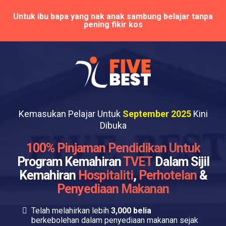
Untuk ibu bapa yang nak anak sambung belajar tanpa
pening fikir kos
Kemasukan Pelajar Untuk
September 2025
Kini
Dibuka
100% Pinjaman Pendidikan Untuk
Program Kemahiran
TVET
Dalam Sijil
Kemahiran
Hospitaliti
,
Perhotelan
&
Penyediaan Makanan
Telah melahirkan lebih
3,000 belia
berkebolehan dalam penyediaan makanan sejak