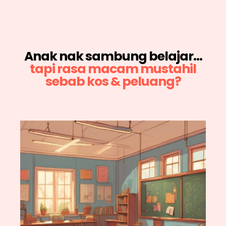
Anak nak sambung belajar…
tapi rasa macam mustahil
sebab kos & peluang?