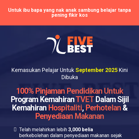
Untuk ibu bapa yang nak anak sambung belajar tanpa
pening fikir kos
Kemasukan Pelajar Untuk
September 2025
Kini
Dibuka
100% Pinjaman Pendidikan Untuk
Program Kemahiran
TVET
Dalam Sijil
Kemahiran
Hospitaliti
,
Perhotelan
&
Penyediaan Makanan
Telah melahirkan lebih
3,000 belia
berkebolehan dalam penyediaan makanan sejak