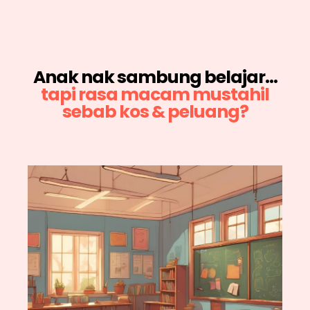
Anak nak sambung belajar…
tapi rasa macam mustahil
sebab kos & peluang?